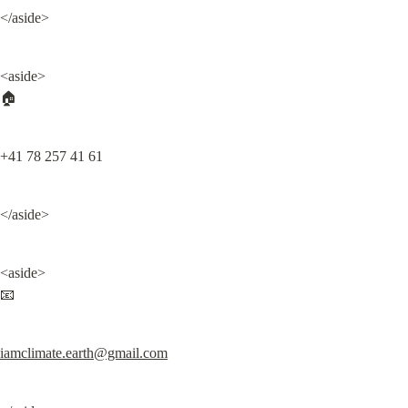
</aside>
<aside>

🏠
+41 78 257 41 61
</aside>
<aside>

📧
iamclimate.earth@gmail.com